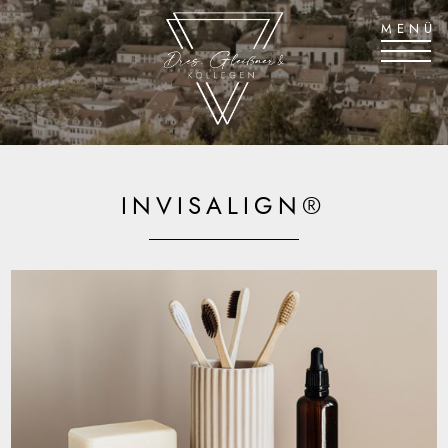
STARTSEITE
LEISTUNGEN
INVISALIGN®
INVISALIGN®
TEAM
STELLENANGEBOTE
KONTAKT